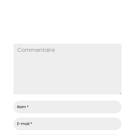
POSTER LE COMMENTAIRE
Votre adresse e-mail ne sera pas publiée.
Les
champs obligatoires sont indiqués avec
*