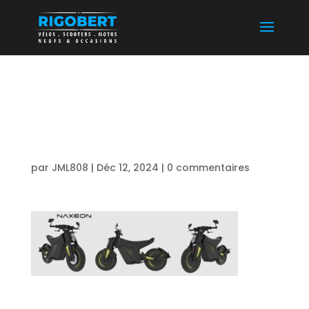
NAXEON HAUTE
SAVOIE ANNECY 2
par
JML808
|
Déc 12, 2024
|
0 commentaires