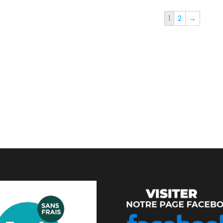
1
2
→