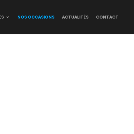
ES
NOS OCCASIONS
ACTUALITÉS
CONTACT
E ANNECY + KTM