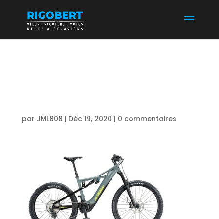
61+ KTM MACINA
KAPOHO 2972
par
JML808
|
Déc 19, 2020
|
0 commentaires