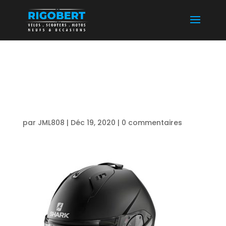
35+BIS+ CASQUE
SHARK EVO
par
JML808
|
Déc 19, 2020
|
0 commentaires