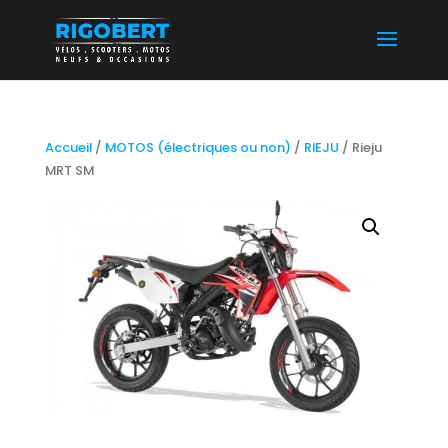
Accueil
/
MOTOS (électriques ou non)
/
RIEJU
/ Rieju
MRT SM